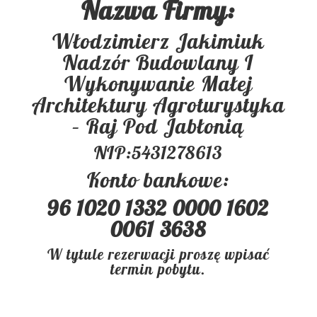
Nazwa Firmy:
Włodzimierz Jakimiuk
Nadzór Budowlany I
Wykonywanie Małej
Architektury Agroturystyka
– Raj Pod Jabłonią
NIP:5431278613
Konto bankowe:
96 1020 1332 0000 1602
0061 3638
W tytule rezerwacji proszę wpisać
termin pobytu.