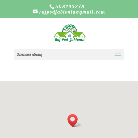
508243278
rajpodjablonia@gmail.com
Zaznacz stronę