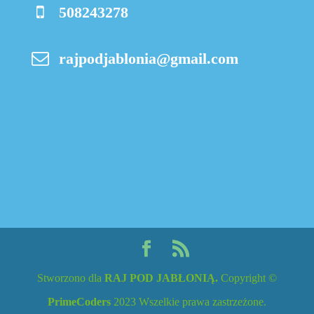
508243278
rajpodjablonia@gmail.com
Stworzono dla
RAJ POD JABŁONIĄ.
Copyright ©
PrimeCoders
2023 Wszelkie prawa zastrzeżone.