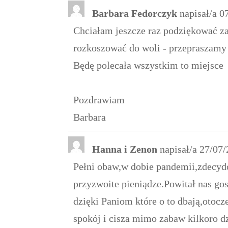
Barbara Fedorczyk
napisał/a
07
Chciałam jeszcze raz podziękować z
rozkoszować do woli - przepraszamy 
Będę polecała wszystkim to miejsce
Pozdrawiam
Barbara
Hanna i Zenon
napisał/a
27/07/
Pełni obaw,w dobie pandemii,zdecydo
przyzwoite pieniądze.Powitał nas go
dzięki Paniom które o to dbają,otocz
spokój i cisza mimo zabaw kilkoro dz