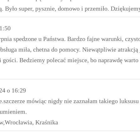
ą. Było super, pysznie, domowo i przemiło. Dziękujem
1:50
rpnia spedzone u Państwa. Bardzo fajne warunki, czys
Obsługa miła, chetna do pomocy. Niewątpliwie atrakcją 
i gości. Bedziemy polecać miejsce, bo naprawdę warto 
24
o
16:29
e.szczerze mówiąc nigdy nie zaznałam takiego luksusu 
sumieniem.
ów,Wrocławia, Kraśnika