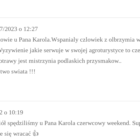
7/2023
o
12:27
owie u Pana Karola.Wspanialy czlowiek z olbrzymia wi
Wyzywienie jakie serwuje w swojej agroturystyce to cz
otrawy jest mistrzynia podlaskich przysmakow..
two swiata !!!
b
2
o
10:19
ciół spędziliśmy u Pana Karola czerwcowy weekend. Sup
e się wracać 👍