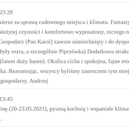
23:29
mierze za sprawą cudownego miejsca i klimatu. Fanta
ależytej czystości i komfortowo wyposażony, niczego 
 Gospodarz (Pan Karol) zawsze uśmiechnięty i do dyspo
yły extra, a szczególnie Piprzówka) Dodatkowa atrakcj
(latem duży basen). Okolica cicha i spokojna, fajne m
ka. Reasumując, wszyscy byliśmy zauroczeni tym miejs
 gospodarzy. Andrzej
13:45
inę (20-23.05.2021), pyszną kuchnię i wspaniałe klima
.