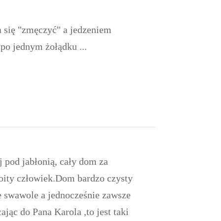
 się "zmęczyć" a jedzeniem
po jednym żołądku ...
 pod jabłonią, cały dom za
woity człowiek.Dom bardzo czysty
nne swawole a jednocześnie zawsze
jąc do Pana Karola ,to jest taki