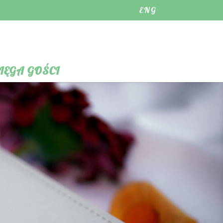
ENG
IĘGA GOŚCI