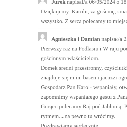
Jurek
napisał/a
06/05/2024
o
18
Dziękujemy .Karolu, za gościnę, sma
wszystko. Z serca polecamy to miejs
Agnieszka i Damian
napisał/a
2
Pierwszy raz na Podlasiu i W raju po
gościnnym właścicielom.
Domek średni przestronny, czyściutk
znajduje się m.in. basen i jacuzzi o
Gospodarz Pan Karol- wspaniały, otw
zapomnimy wspaniałego gestu z Pana
Gorąco polecamy Raj pod Jabłonią. P
rytmem....na pewno tu wrócimy.
Pozdrawiamy serdecznie