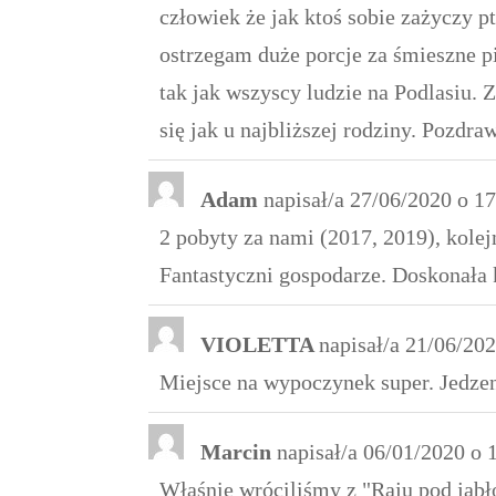
człowiek że jak ktoś sobie zażyczy p
ostrzegam duże porcje za śmieszne p
tak jak wszyscy ludzie na Podlasiu.
się jak u najbliższej rodziny. Pozdr
Adam
napisał/a
27/06/2020
o
17
2 pobyty za nami (2017, 2019), kole
Fantastyczni gospodarze. Doskonała k
VIOLETTA
napisał/a
21/06/20
Miejsce na wypoczynek super. Jedze
Marcin
napisał/a
06/01/2020
o
Właśnie wróciliśmy z "Raju pod jabł