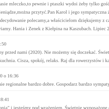
tasie mleczko,to pewnie i ptaszki wydoi żeby tylko go
ieniądze,można przytyć.Pan Karol i jego sympatyczna 
 Zdecydowanie polecamy,a właścicielom dziękujemy z ca
awiamy. Hania i Zenek z Kiełpina na Kaszubach. Lipiec 
:50
jny przed nami (2020). Nie możemy się doczekać. Świet
uchnia. Cisza, spokój, relaks. Raj dla rowerzystów i k
20
o
16:36
nie regionalne bardzo dobre. Gospodarz bardzo sympa
18:41
onią" i jesteśmy pod wrażeniem. Świetnie wyposażone d