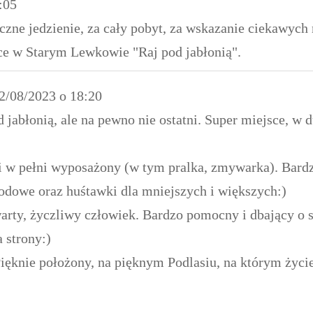
:05
czne jedzienie, za cały pobyt, za wskazanie ciekawych
ce w Starym Lewkowie "Raj pod jabłonią".
2/08/2023
o
18:20
d jabłonią, ale na pewno nie ostatni. Super miejsce, w 
i w pełni wyposażony (w tym pralka, zmywarka). Bardzo
grodowe oraz huśtawki dla mniejszych i większych:)
arty, życzliwy człowiek. Bardzo pomocny i dbający o s
 strony:)
ięknie położony, na pięknym Podlasiu, na którym życie