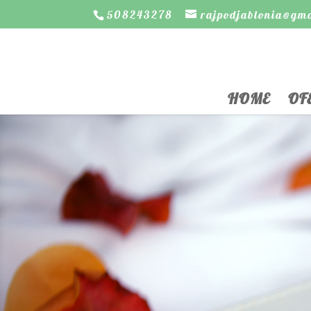
508243278
rajpodjablonia@gm
HOME
OF