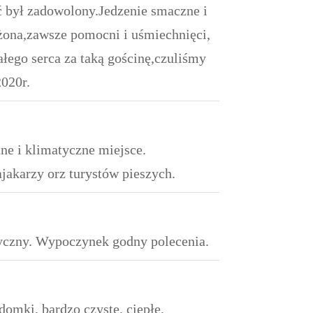
ść był zadowolony.Jedzenie smaczne i
żona,zawsze pomocni i uśmiechnięci,
łego serca za taką gościnę,czuliśmy
2020r.
ne i klimatyczne miejsce.
ajakarzy orz turystów pieszych.
tyczny. Wypoczynek godny polecenia.
omki, bardzo czyste, ciepłe,