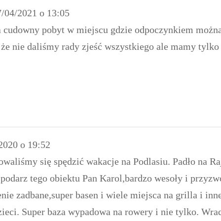
/04/2021
o
13:05
a cudowny pobyt w miejscu gdzie odpoczynkiem można
że nie daliśmy rady zjeść wszystkiego ale mamy tylko 
2020
o
19:52
waliśmy się spędzić wakacje na Podlasiu. Padło na Raj
spodarz tego obiektu Pan Karol,bardzo wesoły i przyz
enie zadbane,super basen i wiele miejsca na grilla i i
ieci. Super baza wypadowa na rowery i nie tylko. Wraca