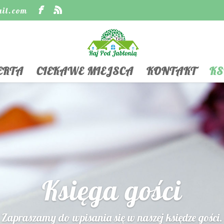
ail.com
ERTA
CIEKAWE MIEJSCA
KONTAKT
KS
Księga gości
Zapraszamy do wpisania się w naszej księdze gości.